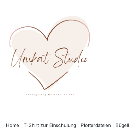
m Hauptinhalt springen
Zur Suche springen
Zur Hauptnavigation springen
Home
T-Shirt zur Einschulung
Plotterdateien
Bügelb