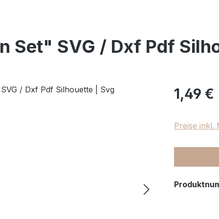
n Set" SVG / Dxf Pdf Silho
Regulärer Pr
1,49 €
Preise inkl
Produktnu