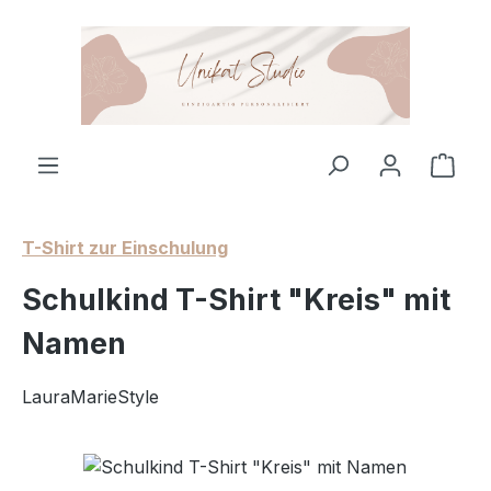
Zum Hauptinhalt springen
Ware
T-Shirt zur Einschulung
Schulkind T-Shirt "Kreis" mit
Namen
LauraMarieStyle
Bildergalerie überspringen