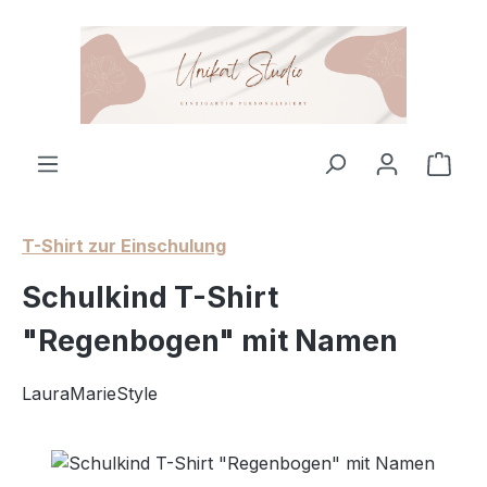
Zum Hauptinhalt springen
Ware
T-Shirt zur Einschulung
Schulkind T-Shirt
"Regenbogen" mit Namen
LauraMarieStyle
Bildergalerie überspringen