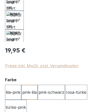
Regulärer Preis:
19,95 €
Preise inkl. MwSt. zzgl. Versandkosten
auswählen
Farbe
lila-pink
pink-lila
pink-schwarz
rosa-türkis
türkis-pink