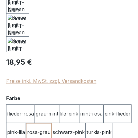
Regulärer Preis:
18,95 €
Preise inkl. MwSt. zzgl. Versandkosten
auswählen
Farbe
flieder-rosa
grau-mint
lila-pink
mint-rosa
pink-flieder
pink-lila
rosa-grau
schwarz-pink
türkis-pink