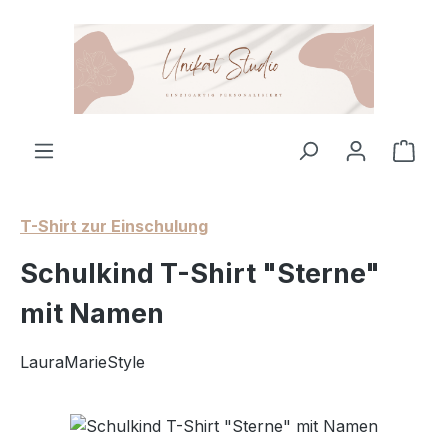
Zum Hauptinhalt springen
Ware
T-Shirt zur Einschulung
Schulkind T-Shirt "Sterne"
mit Namen
LauraMarieStyle
Bildergalerie überspringen